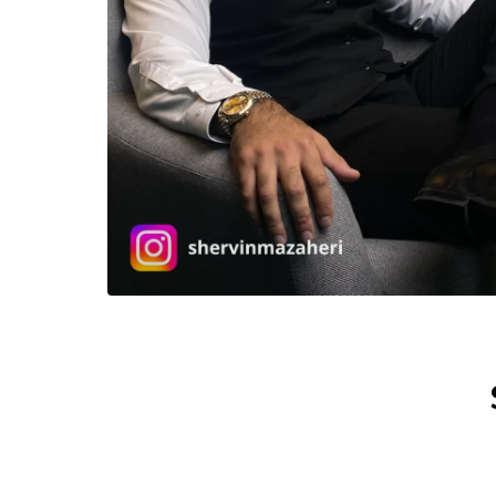
sjældent nu om dage! 3) Live-
sjældent n
sessions! Det har gjort allermest for
sessions! D
mig, da jeg sad med 4 andre
mig, da je
personer til den månedlige live-
personer ti
session, hvor jeg fik lov til at pitche
session, hvo
min tidligere tilgang, hvorefter
min tidlige
Shervin gav mig konkrete tilføjelser,
Shervin gav
jeg allerede implementerede dagen
jeg allere
efter - med stor effekt. Jeg kunne
efter - me
have fortsat som jeg altid havde
have forts
gjort, men i stedet tog jeg et valg om
gjort, men 
at investere i at blive en bedre
at invester
sælger med selvsamme fokus om at
sælger me
gøre det, for bedre at kunne hjælpe
gøre det, 
den enkelte kunde i røret med et
den enkelt
konkret tilbud tilpasset til dem.
konkret til