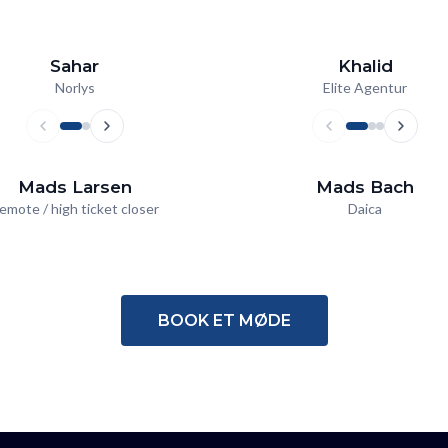
Sahar
Khalid
Norlys
Elite Agentur
Mads Larsen
Mads Bach
emote / high ticket closer
Daica
BOOK ET MØDE