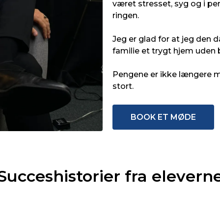
været stresset, syg og i p
u om dage! 3) Live-
et har gjort allermest for
ringen.
g sad med 4 andre
l den månedlige live-
Jeg er glad for at jeg den d
r jeg fik lov til at pitche
familie et trygt hjem ude
re tilgang, hvorefter
 mig konkrete tilføjelser,
de implementerede dagen
Pengene er ikke længere m
d stor effekt. Jeg kunne
stort.
at som jeg altid havde
i stedet tog jeg et valg om
e i at blive en bedre
BOOK ET MØDE
d selvsamme fokus om at
for bedre at kunne hjælpe
e kunde i røret med et
bud tilpasset til dem.
Succeshistorier fra elevern