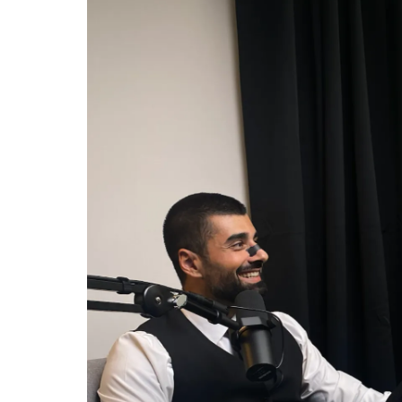
Men, men, men: hos Shervin og Top
Men, men, 
Performer er tingene anderledes. 1)
Performer 
Al materialet er super godt og
Al material
gennemarbejdet underlæggende af
gennemarb
mange års erfaringer, tusinder af
mange års e
timer i røret og flere tusinde
timer i rør
mennesker snakket med - så det i sig
mennesker 
selv fortæller, at dette kan give dig
selv fortæl
noget som sælger, hvis du vil mere,
noget som 
end den gennemsnitlige som står i en
end den ge
elektronikbutik og spørger "kan jeg
elektronik
hjælpe dig?". 2) Shervin som
hjælpe dig
fagperson. Jeg har fulgt ham i mange
fagperson.
år, fordi han har en fantastisk energi,
år, fordi h
men da jeg åbnede materialet så jeg
men da jeg
et dybere lag af persona, som virkelig
et dybere l
fik mig til at reflektere og
fik mig til 
implementere mere eller mindre
implemente
omgående. Fordi han ikke fremstår
omgående. 
som bedreviden, men med en
som bedre
konkret og direkte intention om at
konkret og
hjælpe andre til succes - og det er
hjælpe andr