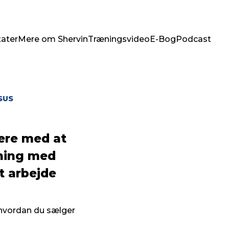
tater
Mere om Shervin
Træningsvideo
E-Bog
Podcast
SUS
ere med at
ening med
t arbejde
 hvordan du sælger