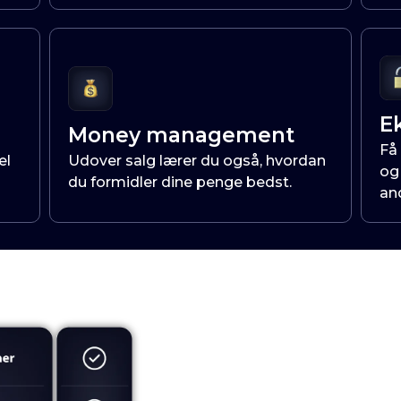
E
Money management
Få
el
Udover salg lærer du også, hvordan
og 
du formidler dine penge bedst.
an