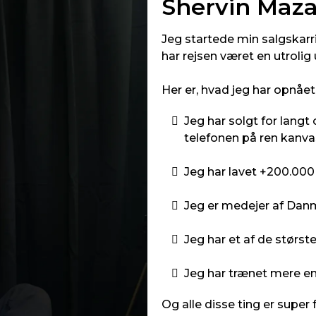
Shervin Maza
men: hos Shervin og Top
er tingene anderledes. 1)
Jeg startede min salgskarr
et er super godt og
ejdet underlæggende af
n
har rejsen været en utrolig 
rfaringer, tusinder af
et og flere tusinde
D
Her er, hvad jeg har opnået 
snakket med - så det i sig
f
ler, at dette kan give dig
n
Jeg har solgt for langt
sælger, hvis du vil mere,
i
telefonen på ren kanva
nnemsnitlige som står i en
s
butik og spørger "kan jeg
k
?". 2) Shervin som
a
Jeg har lavet +200.000
 Jeg har fulgt ham i mange
m
an har en fantastisk energi,
p
Jeg er medejer af Danm
 åbnede materialet så jeg
ag af persona, som virkelig
d
at reflektere og
Jeg har et af de størs
re mere eller mindre
Fordi han ikke fremstår
Jeg har trænet mere en
viden, men med en
 direkte intention om at
Og alle disse ting er super
e til succes - og det er