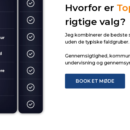
Hvorfor er
To
rigtige valg?
Jeg kombinerer de bedste st
uden de typiske faldgruber.
Gennemsigtighed, kommunika
undervisning og gennemsyret 
BOOK ET MØDE