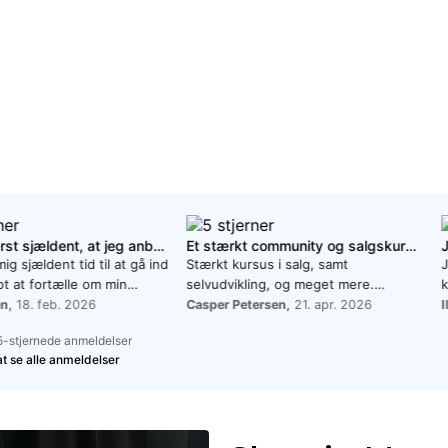
Det er yderst sjældent, at jeg anbefaler noget, men ret skal være ret
Et stærkt community og salgskursus.
ig sjældent tid til at gå ind
Stærkt kursus i salg, samt
J
ot at fortælle om min
selvudvikling, og meget mere.
men anbefalinger skal til,
Udover det, er det et stærkt
i
n,
18. feb. 2026
Casper Petersen,
21. apr. 2026
I
alinger fortjenes - og det
community at være en del af. Der er
k
5-stjernede anmeldelser
e her hos Shervin! For ved
mulighed for massere af sparring.
 at se alle anmeldelser
en af 2025 startede jeg mit
mer-forløb op med en vis
l
r alle sådanne fraser,
m
sbehandlinger og lignende
 bare finde på Instagram".